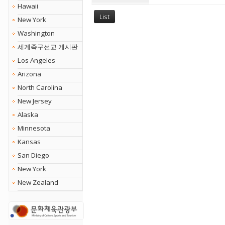
Hawaii
List
New York
Washington
세계족구선교 게시판
Los Angeles
Arizona
North Carolina
New Jersey
Alaska
Minnesota
Kansas
San Diego
New York
New Zealand