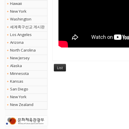
Hawaii
New York
Washington
세계족구선교 게시판
Los Angeles
Arizona
North Carolina
New Jersey
Alaska
List
Minnesota
Kansas
San Diego
New York
New Zealand